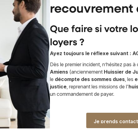
recouvrement 
Que faire si votre 
loyers ?
Ayez toujours le réflexe suivant :
Dès le premier incident, n’hésitez pas à
Amiens
(anciennement
Huissier de
Ju
le
décompte des sommes dues
, les
e
justice
, reprenant les missions de l'
hui
un commandement de payer.
Je prends conta
Je prends conta