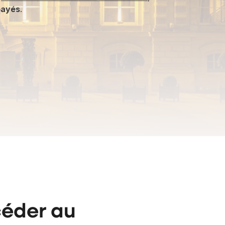
payés
.
éder au