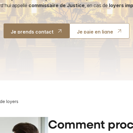
rd'hui appellé
commissaire de Justice
, en cas de
loyers im
Je prends contact
Je paie en ligne
Je prends contact
Je paie en ligne
de loyers
Comment proc