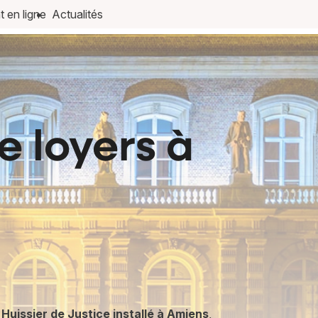
 en ligne
Actualités
e loyers à
Huissier de Justice installé à Amiens
,