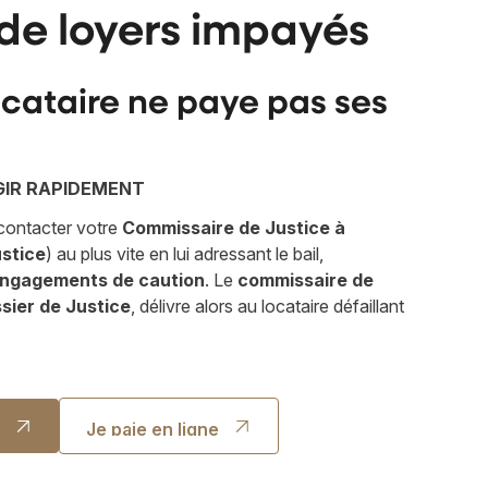
de loyers impayés
locataire ne paye pas ses
 AGIR RAPIDEMENT
 contacter votre
Commissaire de Justice à
stice
) au plus vite en lui adressant le bail,
ngagements de caution
. Le
commissaire de
ssier de Justice
, délivre alors au locataire défaillant
ct
Je paie en ligne
ct
Je paie en ligne