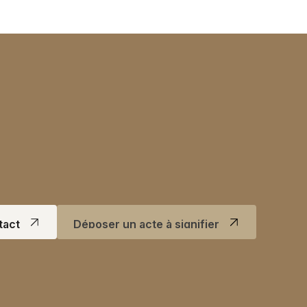
ntact
Déposer un acte à signifier
ntact
Déposer un acte à signifier