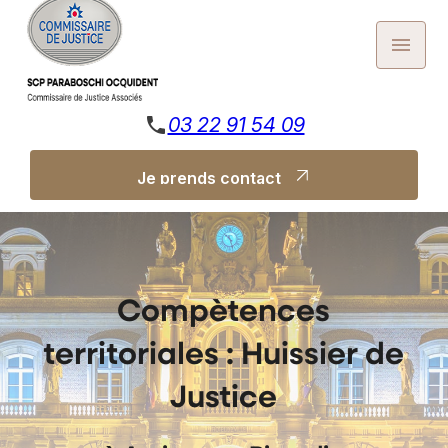
Panneau de gestion des cookies
menu
phone
03 22 91 54 09
Je prends contact
Je prends contact
Compètences
territoriales : Huissier de
Justice